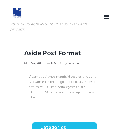
VOTRE SATISFACTION EST NOTRE PLUS BELLE CARTE
DE VISITE.
Aside Post Format
5 May 2015
1336
by
maksound
Vivamus euismod mauris id sodales tincidunt.
Aliquam est nibh, fringilla nec elit ut, molestie
dictum tellus. Proin porta egestas nisi a
bibendum. Maecenas dictum semper nulla sed
bibendum.
Categories