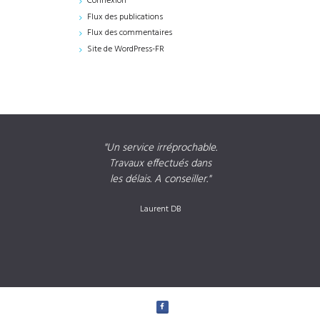
Connexion
Flux des publications
Flux des commentaires
Site de WordPress-FR
à MM
Un service irréprochable.
Travaux effectués dans
nce
les délais. A conseiller.
ré
é et
de 
Laurent DB