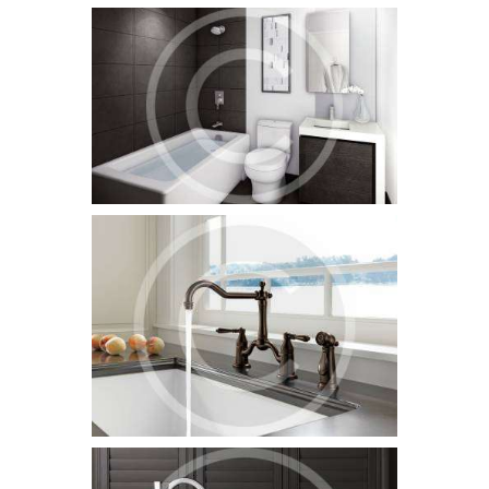
What Is Green Plumbing
5 July 2015
1430
Sed ut perspiciatis, unde omnis iste natus error sit voluptatem
accusantium doloremque laudantium, totam rem aperiam
eaque ipsa, quae ab illo inventore veritatis et quasi architecto
beatae vitae dicta sunt, explicabo. Nemo enim ipsam
voluptatem, quia voluptas sit, aspernatur…
How Much Do Plumbers Charge?
6 June 2015
1376
Quis autem vel eum iure reprehenderit, qui in ea voluptate
velit esse, quam nihil molestiae consequatur, vel illum, qui
dolorem eum fugiat…
Plumbing Tips and Techniques