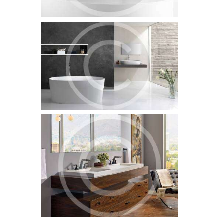
Water Pressure Is Everything
5 July 2015
1577
Officia deserunt mollitia animi, id est laborum et dolorum fuga.
Et harum quidem rerum facilis est et expedita distinctio. Nam
libero tempore…
6 Steps to Hire a Plumber
5 July 2015
1415
Officia deserunt mollitia animi, id est laborum et dolorum fuga.
Et harum quidem rerum facilis est et expedita distinctio. Nam
libero tempore…