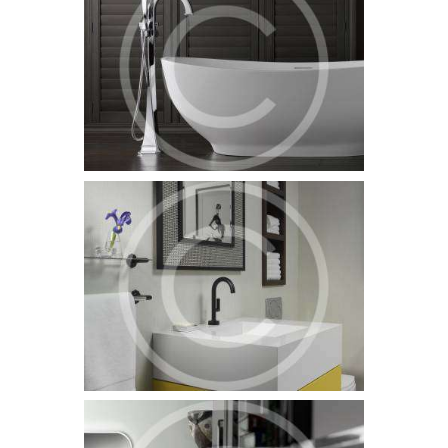
5 June 2015
1336
Sed ut perspiciatis, unde omnis iste natus error sit voluptatem
accusantium doloremque laudantium, totam rem aperiam
eaque ipsa, quae ab illo invent…
Water Treatment Systems
5 June 2015
1392
Officia deserunt mollitia animi, id est laborum et dolorum fuga.
Et harum quidem rerum facilis est et expedita distinctio. Nam
libero tempore…
Drainage and Runoff
5 June 2015
1327