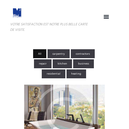
VOTRE SATISFACTION EST NOTRE PLUS BELLE CARTE
DE VISITE.
All
carpentry
contractors
repair
kitchen
business
residential
heating