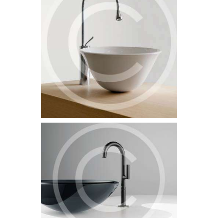
accusantium doloremque laudantium, totam rem aperiam
eaque ipsa, quae ab illo inventore veritatis et quasi architecto
beatae vitae dicta sunt, explicabo. Nemo enim ipsam
voluptatem, quia voluptas sit, aspernatur…
The Basics of Sump Pumps
5 July 2015
1582
Lorem ipsum dolor sit amet, consectetur adipisicing elit, sed
do eiusmod tempor incididunt ut labore et dolore magna…