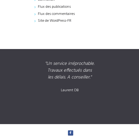
Flux des publications
Flux des commentaires
Site de WordPress-FR
à MM
Un service irréprochable.
Travaux effectués dans
nce
les délais. A conseiller.
ré
é et
de 
Laurent DB