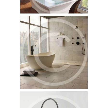
Dangers of Delaying Plumbing Repairs
5 July 2015
1554
Officia deserunt mollitia animi, id est laborum et dolorum fuga.
Et harum quidem rerum facilis est et expedita distinctio. Nam
libero tempore…
Water Heater Repair Experts
5 July 2015
1464
Sed ut perspiciatis, unde omnis iste natus error sit voluptatem