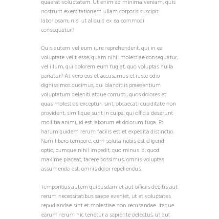
quaerat voluptatem. Ut enim ad minima veniam, quis
nostrum exercitationem ullam corporis suscipit
laboriosam, nisi ut aliquid ex ea commodi
consequatur?
Quis autem vel eum iure reprehenderit, qui in ea
voluptate velit esse, quam nihil molestiae consequatur,
vel illum, qui dolorem eum fugiat, quo voluptas nulla
pariatur? At vero eos et accusamus et iusto odio
dignissimos ducimus, qui blanditiis praesentium
voluptatum deleniti atque corrupti, quos dolores et
quas molestias excepturi sint, obcaecati cupiditate non
provident, similique sunt in culpa, qui officia deserunt
mollitia animi, id est laborum et dolorum fuga. Et
harum quidem rerum facilis est et expedita distinctio.
Nam libero tempore, cum soluta nobis est eligendi
optio, cumque nihil impedit, quo minus id, quod
maxime placeat, facere possimus, omnis voluptas
assumenda est, omnis dolor repellendus.
Temporibus autem quibusdam et aut officiis debitis aut
rerum necessitatibus saepe eveniet, ut et voluptates
repudiandae sint et molestiae non recusandae. Itaque
earum rerum hic tenetur a sapiente delectus, ut aut