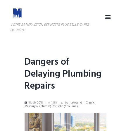
VOTRE SATISFACTION EST NOTRE PLUS BELLE CARTE
DE VISITE.
Dangers of
Delaying Plumbing
Repairs
5 July 2015
1555
by
maksound
in
Classic
,
Masonry (2 columns)
,
Portfolio (2 columns)