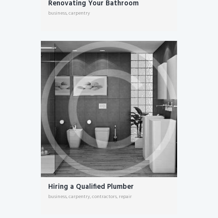
Renovating Your Bathroom
business
,
carpentry
Hiring a Qualified Plumber
business
,
carpentry
,
contractors
,
repair