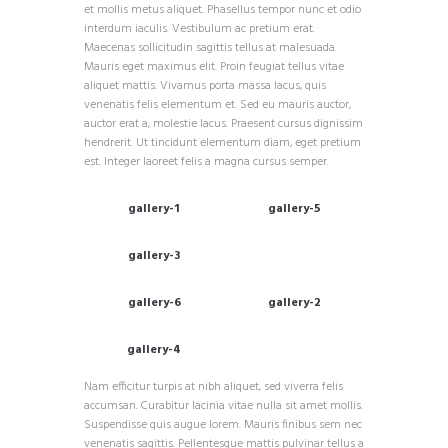
et mollis metus aliquet. Phasellus tempor nunc et odio
interdum iaculis. Vestibulum ac pretium erat.
Maecenas sollicitudin sagittis tellus at malesuada.
Mauris eget maximus elit. Proin feugiat tellus vitae
aliquet mattis. Vivamus porta massa lacus, quis
venenatis felis elementum et. Sed eu mauris auctor,
auctor erat a, molestie lacus. Praesent cursus dignissim
hendrerit. Ut tincidunt elementum diam, eget pretium
est. Integer laoreet felis a magna cursus semper.
gallery-1
gallery-5
gallery-3
gallery-6
gallery-2
gallery-4
Nam efficitur turpis at nibh aliquet, sed viverra felis
accumsan. Curabitur lacinia vitae nulla sit amet mollis.
Suspendisse quis augue lorem. Mauris finibus sem nec
venenatis sagittis. Pellentesque mattis pulvinar tellus a