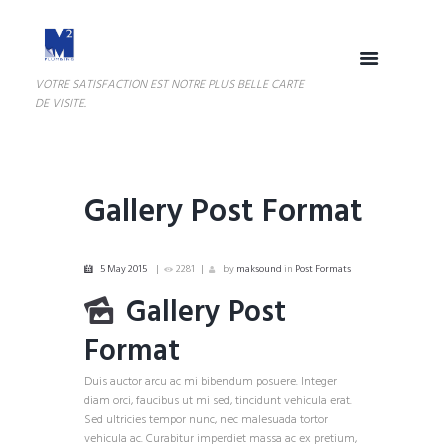
VOTRE SATISFACTION EST NOTRE PLUS BELLE CARTE
DE VISITE.
Gallery Post Format
5 May 2015
2281
by
maksound
in
Post Formats
Gallery Post
Format
Duis auctor arcu ac mi bibendum posuere. Integer
diam orci, faucibus ut mi sed, tincidunt vehicula erat.
Sed ultricies tempor nunc, nec malesuada tortor
vehicula ac. Curabitur imperdiet massa ac ex pretium,