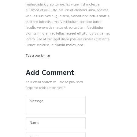
malesuada. Curabitur nec ex vitae nisl molestie
euismod et vel justo. Mauris at eleifend urna, egestas
varius risus. Sed augue sem, blandit nec lectus mattis,
eleifend lobortis urna. Vestibulum porttitor tortor
iaculis, venenatis metus et, porta diam. Vestibulum
dignissim lorem ac tellus laoreet efficitur quis sit amet
lorem. Sed at orci eget diam posuere ornare ut et ante.
Donec scelerisque blandit malesuada.
Tags:
post format
Add Comment
Your email address will not be published.
Required fields are marked *