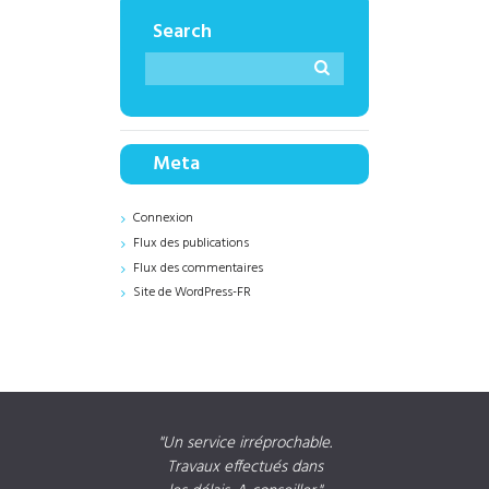
Search
Meta
Connexion
Flux des publications
Flux des commentaires
Site de WordPress-FR
à MM
Un service irréprochable.
Travaux effectués dans